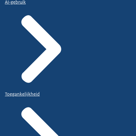
AI-gebruik
Toegankelijkheid