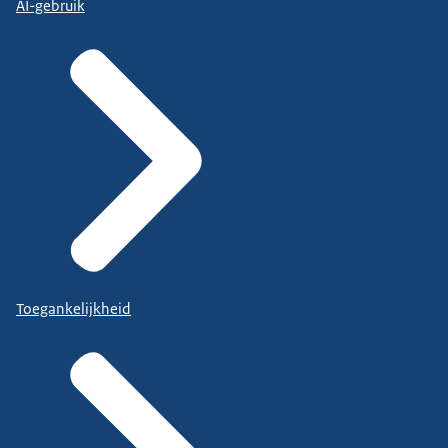
AI-gebruik
Toegankelijkheid