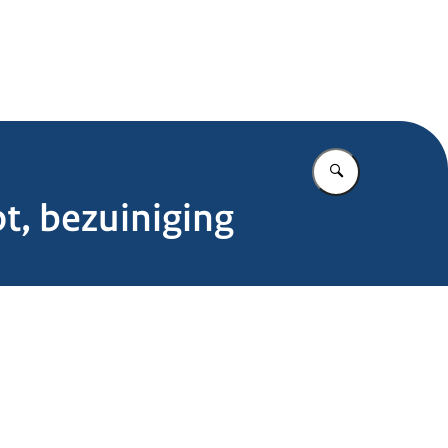
.nl
Vul in wat u z
t, bezuiniging