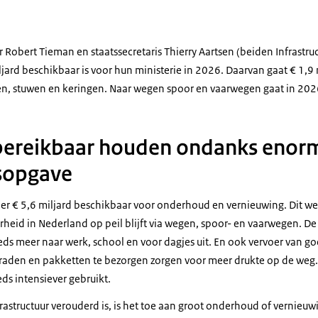
Robert Tieman en staatssecretaris Thierry Aartsen (beiden Infrastru
jard beschikbaar is voor hun ministerie in 2026. Daarvan gaat € 1,9 
en, stuwen en keringen. Naar wegen spoor en vaarwegen gaat in 2026
bereikbaar houden ondanks enor
sopgave
s er € 5,6 miljard beschikbaar voor onderhoud en vernieuwing. Dit w
rheid in Nederland op peil blijft via wegen, spoor- en vaarwegen. D
teeds meer naar werk, school en voor dagjes uit. En ook vervoer van 
raden en pakketten te bezorgen zorgen voor meer drukte op de weg.
ds intensiever gebruikt.
rastructuur verouderd is, is het toe aan groot onderhoud of vernieu