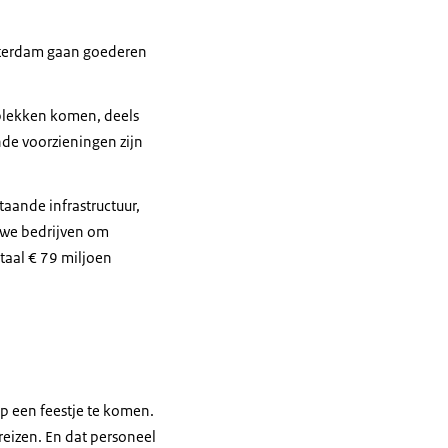
otterdam gaan goederen
tplekken komen, deels
nde voorzieningen zijn
aande infrastructuur,
 we bedrijven om
otaal € 79 miljoen
op een feestje te komen.
reizen. En dat personeel