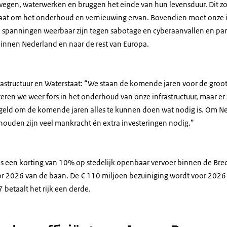
wegen, waterwerken en bruggen het einde van hun levensduur. Dit zo
gaat om het onderhoud en vernieuwing ervan. Bovendien moet onze i
spanningen weerbaar zijn tegen sabotage en cyberaanvallen en paraa
binnen Nederland en naar de rest van Europa.
rastructuur en Waterstaat: “We staan de komende jaren voor de gr
eren we weer fors in het onderhoud van onze infrastructuur, maar er 
g geld om de komende jaren alles te kunnen doen wat nodig is. Om N
houden zijn veel mankracht én extra investeringen nodig.”
s een korting van 10% op stedelijk openbaar vervoer binnen de Bre
or 2026 van de baan. De € 110 miljoen bezuiniging wordt voor 2026 
betaalt het rijk een derde.