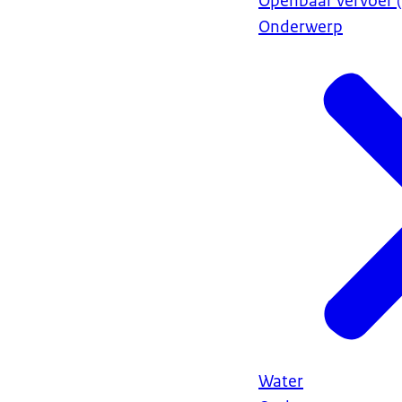
Openbaar vervoer (
Onderwerp
Water