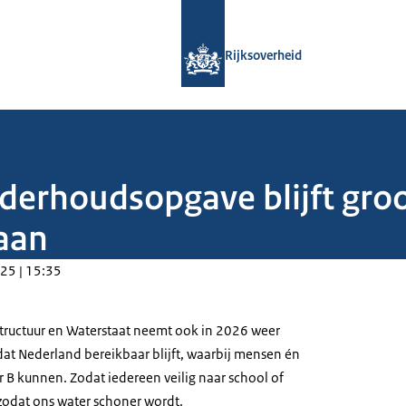
Naar de homepage van Rijksoverheid
Rijksoverheid
derhoudsopgave blijft groo
baan
25 | 15:35
astructuur en Waterstaat neemt ook in 2026 weer
dat Nederland bereikbaar blijft, waarbij mensen én
 B kunnen. Zodat iedereen veilig naar school of
zodat ons water schoner wordt.