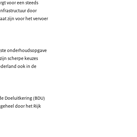
rgt voor een steeds
nfrastructuur door
t zijn voor het vervoer
ootste onderhoudsopgave
zijn scherpe keuzes
ederland ook in de
de Doeluitkering (BDU)
geheel door het Rijk