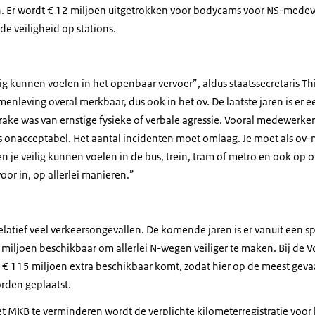
en. Er wordt € 12 miljoen uitgetrokken voor bodycams voor NS-mede
de veiligheid op stations.
ig kunnen voelen in het openbaar vervoer”, aldus staatssecretaris Thi
enleving overal merkbaar, dus ook in het ov. De laatste jaren is er
rake was van ernstige fysieke of verbale agressie. Vooral medewerkers
s onacceptabel. Het aantal incidenten moet omlaag. Je moet als ov-
n en je veilig kunnen voelen in de bus, trein, tram of metro en ook op
voor in, op allerlei manieren.”
atief veel verkeersongevallen. De komende jaren is er vanuit een 
miljoen beschikbaar om allerlei N-wegen veiliger te maken. Bij de V
€ 115 miljoen extra beschikbaar komt, zodat hier op de meest geva
rden geplaatst.
t MKB te verminderen wordt de verplichte kilometerregistratie voor 