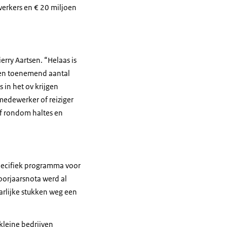
werkers en € 20 miljoen
erry Aartsen. “Helaas is
 een toenemend aantal
 in het ov krijgen
medewerker of reiziger
 of rondom haltes en
specifiek programma voor
oorjaarsnota werd al
arlijke stukken weg een
kleine bedrijven