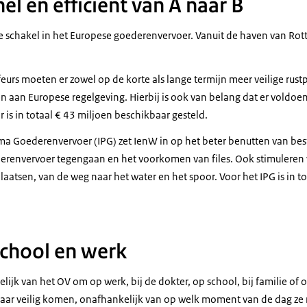
l en efficiënt van A naar B
le schakel in het Europese goederenvervoer. Vanuit de haven van R
urs moeten er zowel op de korte als lange termijn meer veilige rus
n aan Europese regelgeving. Hierbij is ook van belang dat er voldoe
r is in totaal € 43 miljoen beschikbaar gesteld.
 Goederenvervoer (IPG) zet IenW in op het beter benutten van best
derenvervoer tegengaan en het voorkomen van files. Ook stimuleren
aatsen, van de weg naar het water en het spoor. Voor het IPG is in t
school en werk
lijk van het OV om op werk, bij de dokter, op school, bij familie of 
 daar veilig komen, onafhankelijk van op welk moment van de dag ze 