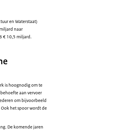
ctuur en Waterstaat)
miljard naar
 € 10,5 miljard.
me
erk is hoognodig om te
e behoefte aan vervoer
goederen om bijvoorbeeld
 Ook het spoor wordt de
wing. De komende jaren