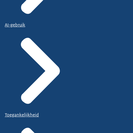
AI-gebruik
Toegankelijkheid