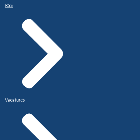
RSS
Vacatures