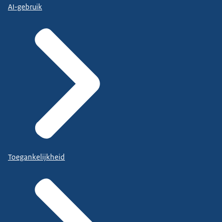
AI-gebruik
Toegankelijkheid