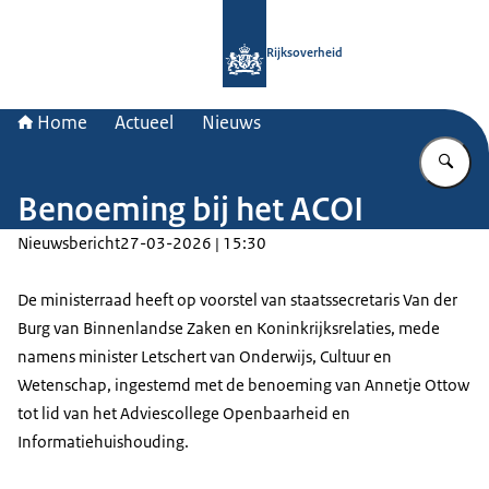
Naar de homepage van Rijksoverheid
Rijksoverheid
Home
Actueel
Nieuws
Vu
Benoeming bij het ACOI
Nieuwsbericht
27-03-2026 | 15:30
De ministerraad heeft op voorstel van staatssecretaris Van der
Burg van Binnenlandse Zaken en Koninkrijksrelaties, mede
namens minister Letschert van Onderwijs, Cultuur en
Wetenschap, ingestemd met de benoeming van Annetje Ottow
tot lid van het Adviescollege Openbaarheid en
Informatiehuishouding.