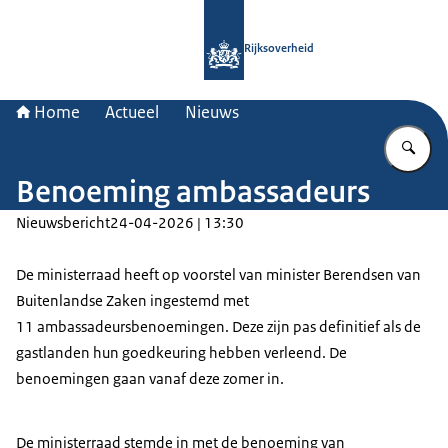
Naar de homepage van Rijksoverheid
Rijksoverheid
Home
Actueel
Nieuws
Vu
Benoeming ambassadeurs
Nieuwsbericht
24-04-2026 | 13:30
De ministerraad heeft op voorstel van minister Berendsen van
Buitenlandse Zaken ingestemd met
11 ambassadeursbenoemingen. Deze zijn pas definitief als de
gastlanden hun goedkeuring hebben verleend. De
benoemingen gaan vanaf deze zomer in.
De ministerraad stemde in met de benoeming van