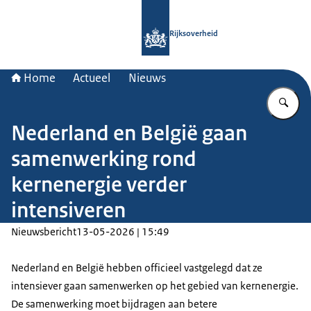
Naar de homepage van Rijksoverheid
Rijksoverheid
Home
Actueel
Nieuws
Vu
Nederland en België gaan
samenwerking rond
kernenergie verder
intensiveren
Nieuwsbericht
13-05-2026 | 15:49
Nederland en België hebben officieel vastgelegd dat ze
intensiever gaan samenwerken op het gebied van kernenergie.
De samenwerking moet bijdragen aan betere