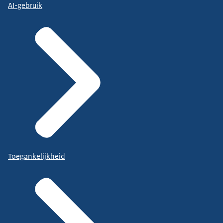
AI-gebruik
Toegankelijkheid