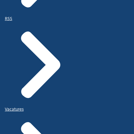
RSS
Vacatures