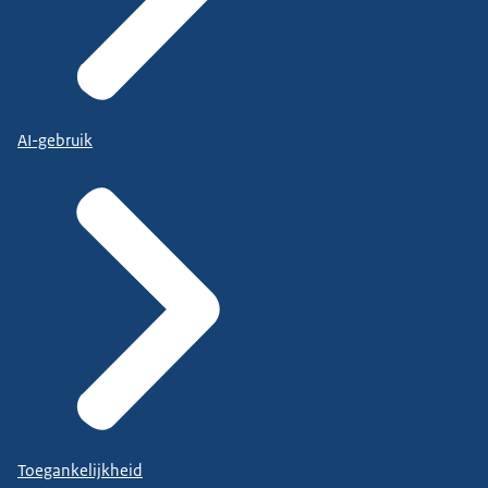
AI-gebruik
Toegankelijkheid