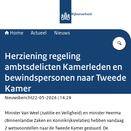
Naar de homepage van Rijksoverheid
Rijksoverheid
Home
Actueel
Nieuws
Vu
Herziening regeling
ambtsdelicten Kamerleden en
bewindspersonen naar Tweede
Kamer
Nieuwsbericht
22-05-2026 | 14:29
Minister Van Weel (Justitie en Veiligheid) en minister Heerma
(Binnenlandse Zaken en Koninkrijksrelaties) hebben vandaag
2 wetsvoorstellen naar de Tweede Kamer gestuurd. De