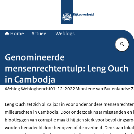
Naar de homepage van Rijksoverheid
Rijksoverheid
Home
Actueel
Weblogs
Vu
Genomineerde
mensenrechtentulp: Leng Ouch
in Cambodja
Weblog Weblogbericht
01-12-2022
Ministerie van Buitenlandse 
Leng Ouch zet zich al 22 jaar in voor onder andere mensenrechte
milieurechten in Cambodja. Door onderzoek naar misstanden en 
blootleggen van corruptie maakt hij zich sterk voor bevolkingsgr
worden benadeeld door bedrijven of de overheid. Denk aan loka