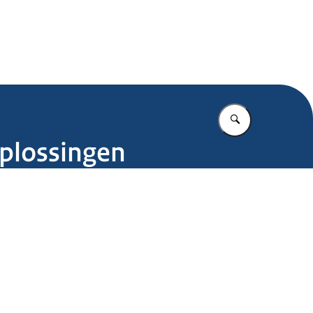
.nl
Vul in wat u z
oplossingen