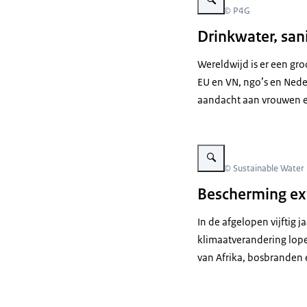
Beeld: © P4G
Drinkwater, san
Wereldwijd is er een gr
EU en VN, ngo’s en
Nede
aandacht aan vrouwen e
Vergroot afbeelding "Buildin
Beeld: © Sustainable Water
Bescherming ex
In de afgelopen vijftig
klimaatverandering lope
van Afrika, bosbranden 