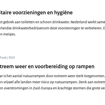
itaire voorzieningen en hygiëne
oot gebrek aan toiletten en schoon drinkwater. Nederland werkt sam
rlandse drinkwaterbedrijven
om deze voorzieningen te verbeteren. D
n meisjes.
g with Nature" in Indonesië
 Fund / RVO
treem weer en voorbereiding op rampen
 jaar is het aantal natuurrampen door extreem weer sterk toegenomen
n vrijwel alle landen meer risico op natuurrampen. Denk aan extre
en overstromingen in Zuid-Europa en krachtige stormen die grote v