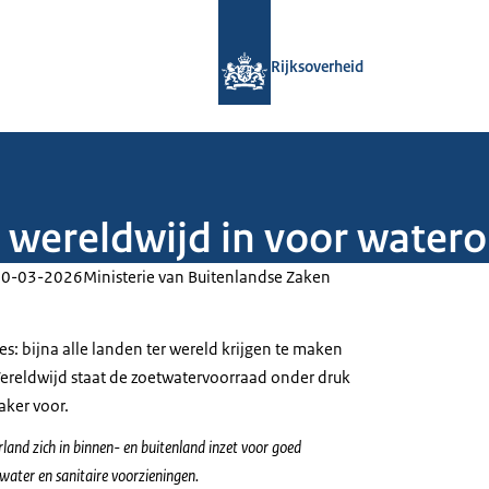
Naar de homepage van Rijksoverheid
Rijksoverheid
h wereldwijd in voor water
20-03-2026
Ministerie van Buitenlandse Zaken
vies: bijna alle landen ter wereld krijgen te maken
reldwijd staat de zoetwatervoorraad onder druk
aker voor.
erland zich in binnen- en buitenland
inzet voor goed
ater en sanitaire voorzieningen.