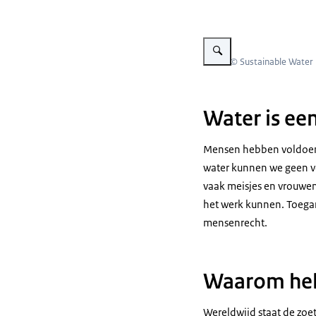
Vergroot afbeelding Vrouwe
Beeld: © Sustainable Water
Water is ee
Mensen hebben
voldoen
water kunnen we geen vo
vaak meisjes en vrouwen
het werk kunnen. Toegang
mensenrecht.
Waarom heb
Wereldwijd staat de zoe