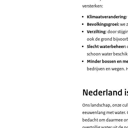
versterken:
Klimaatverandering:
Bevolkingsgroei:
we z
Verzilting
: door stijg
ook de grond bijvoor
Slecht waterbeheer:
d
schoon water beschik
Minder bossen en me
bedrijven en wegen. 
Nederland i
Ons landschap, onze cul
eeuwenlang met water. 
bedacht om daarmee om 
overtollig water uit de