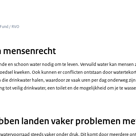
n die water halen
 Fund / RVO
n mensenrecht
de en schoon water nodig om te leven. Vervuild water kan mensen 
edsel kweken. Ook kunnen er conflicten ontstaan door watertekorte
 die drinkwater halen, waardoor ze vaak uren per dag onderweg zijn
 tot veilig drinkwater, een toilet en de mogelijkheid om je te wass
ben landen vaker problemen me
twatervoorraad steeds vaker onder druk. Dit komt door meerdere on