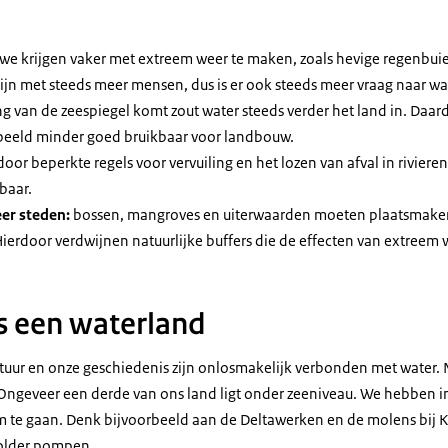
we krijgen vaker met extreem weer te maken, zoals hevige regenbuien
ijn met steeds meer mensen, dus is er ook steeds meer vraag naar wa
ing van de zeespiegel komt zout water steeds verder het land in. Daar
beeld minder goed bruikbaar voor landbouw.
oor beperkte regels voor vervuiling en het lozen van afval in riviere
baar.
er steden:
bossen, mangroves en uiterwaarden moeten plaatsmake
Hierdoor verdwijnen natuurlijke buffers die de effecten van extree
s een waterland
tuur en onze geschiedenis zijn onlosmakelijk verbonden met water. 
Ongeveer een derde van ons land ligt onder zeeniveau. We hebben i
te gaan. Denk bijvoorbeeld aan de Deltawerken en de molens bij K
 polder pompen.