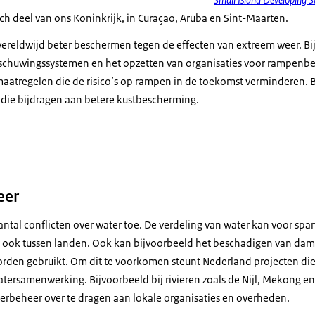
isch deel van ons Koninkrijk, in Curaçao, Aruba en Sint-Maarten.
ereldwijd beter beschermen tegen de effecten van extreem weer.
Bi
schuwingssystemen en het opzetten van organisaties voor rampenbes
atregelen die de risico’s op rampen in de toekomst verminderen. 
 die bijdragen aan betere kustbescherming.
orld Water Day: Water for Peace
eer
ntal conflicten over water toe. De verdeling van water kan voor sp
ok tussen landen. Ook kan bijvoorbeeld het beschadigen van dam
rden gebruikt. Om dit te voorkomen steunt Nederland projecten die
tersamenwerking. Bijvoorbeeld bij rivieren zoals de Nijl, Mekong en
erbeheer over te dragen aan lokale organisaties en overheden.