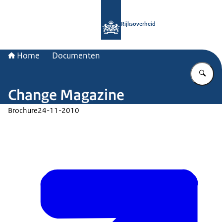
Naar de homepage van Rijksoverheid
Rijksoverheid
Home
Documenten
Vu
Change Magazine
Brochure
24-11-2010