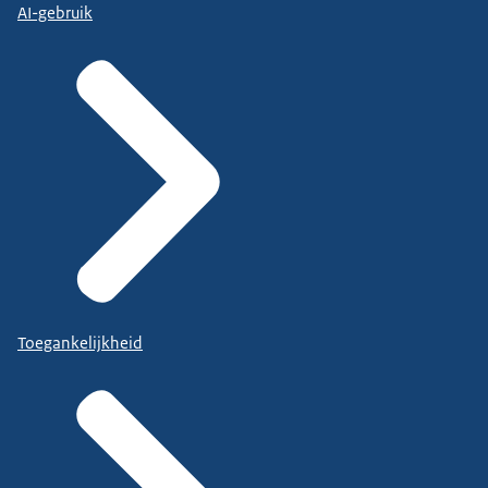
AI-gebruik
Toegankelijkheid