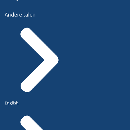
Andere talen
English