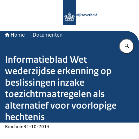
Naar de homepage van Rijksoverheid
Rijksoverheid
Home
Documenten
Vu
Informatieblad Wet
wederzijdse erkenning op
beslissingen inzake
toezichtmaatregelen als
alternatief voor voorlopige
hechtenis
Brochure
31-10-2013