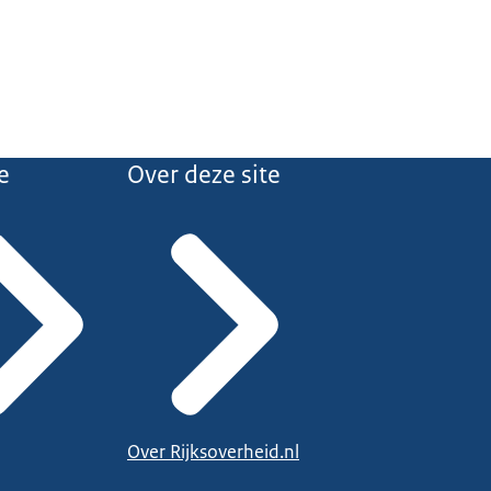
e
Over deze site
Over Rijksoverheid.nl