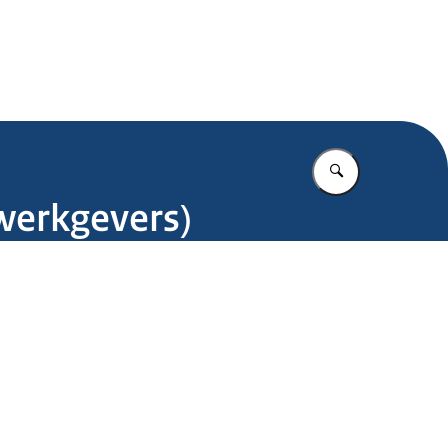
.nl
Vul in wat u z
werkgevers)