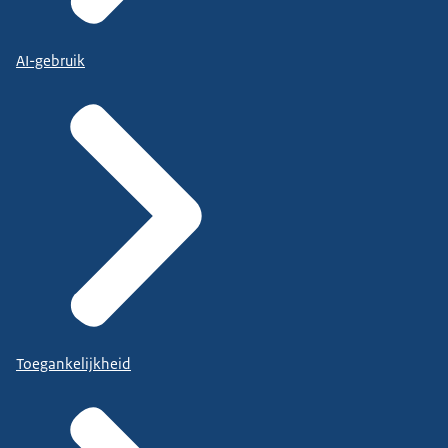
AI-gebruik
Toegankelijkheid