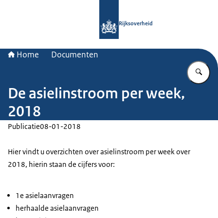
Naar de homepage van Rijksoverheid
Rijksoverheid
Home
Documenten
Vu
De asielinstroom per week,
2018
Publicatie
08-01-2018
Hier vindt u overzichten over asielinstroom per week over
2018, hierin staan de cijfers voor:
1e asielaanvragen
herhaalde asielaanvragen