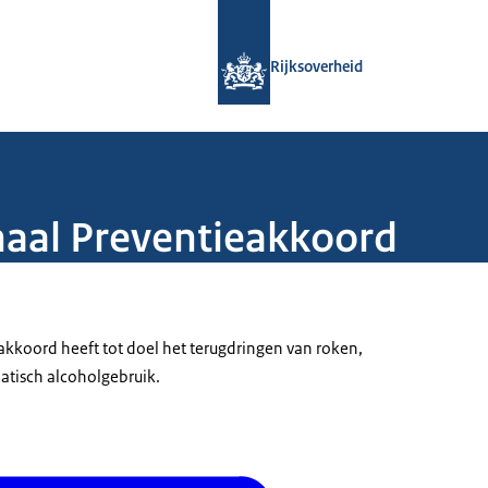
Naar de homepage van Rijksoverheid
Rijksoverheid
naal Preventieakkoord
akkoord heeft tot doel het terugdringen van roken,
atisch alcoholgebruik.