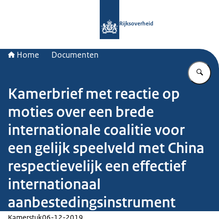
Naar de homepage van Rijksoverheid
Rijksoverheid
Home
Documenten
Vu
Kamerbrief met reactie op
moties over een brede
internationale coalitie voor
een gelijk speelveld met China
respectievelijk een effectief
internationaal
aanbestedingsinstrument
Kamerstuk
06-12-2019