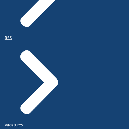
RSS
Vacatures