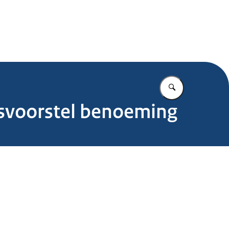
.nl
Vul in wat u z
tsvoorstel benoeming