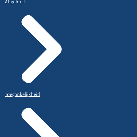
AI-gebruik
Toegankelijkheid