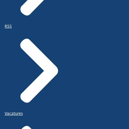
RSS
Vacatures