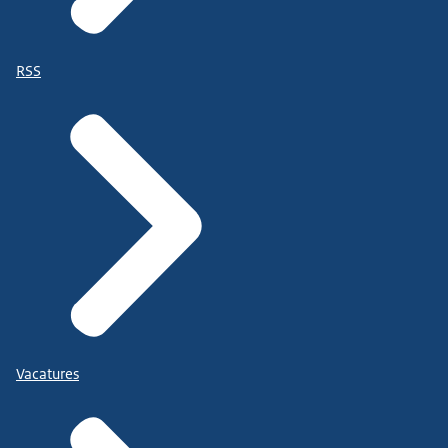
RSS
Vacatures