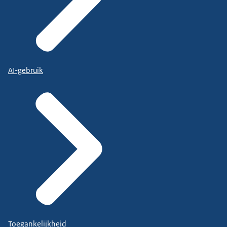
AI-gebruik
Toegankelijkheid