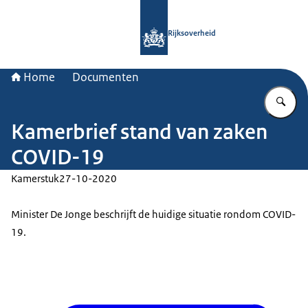
Naar de homepage van Rijksoverheid
Rijksoverheid
Home
Documenten
Vu
Kamerbrief stand van zaken
COVID-19
Kamerstuk
27-10-2020
Minister De Jonge beschrijft de huidige situatie rondom COVID-
19.