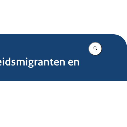
.nl
Vul in wat u z
eidsmigranten en