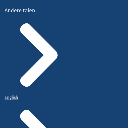
Andere talen
English