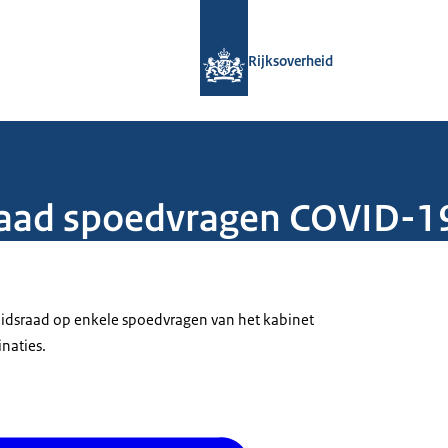
Naar de homepage van Rijksoverheid
Rijksoverheid
aad spoedvragen COVID-19
idsraad op enkele spoedvragen van het kabinet
naties.