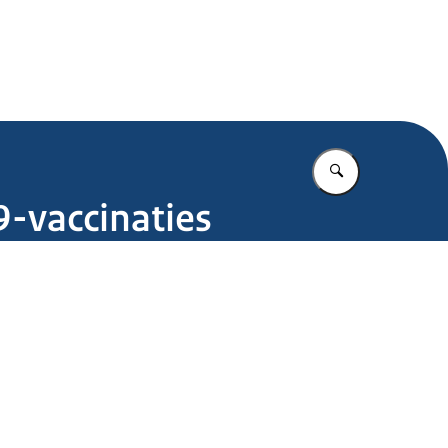
.nl
Vul in wat u z
-vaccinaties