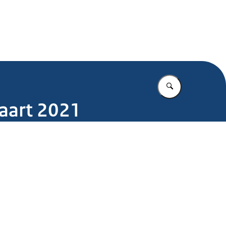
.nl
Vul in wat u z
aart 2021