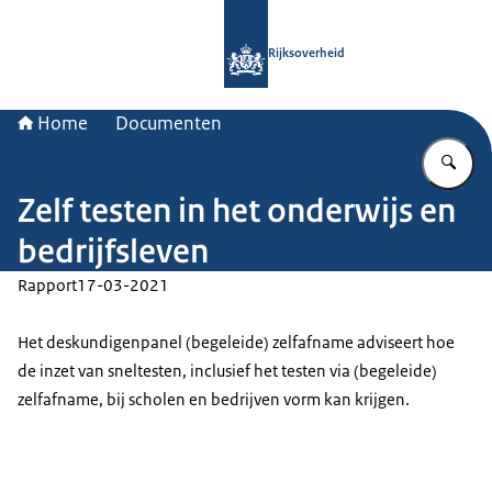
Naar de homepage van Rijksoverheid
Rijksoverheid
Home
Documenten
Vu
Zelf testen in het onderwijs en
bedrijfsleven
Rapport
17-03-2021
Het deskundigenpanel (begeleide) zelfafname adviseert hoe
de inzet van sneltesten, inclusief het testen via (begeleide)
zelfafname, bij scholen en bedrijven vorm kan krijgen.