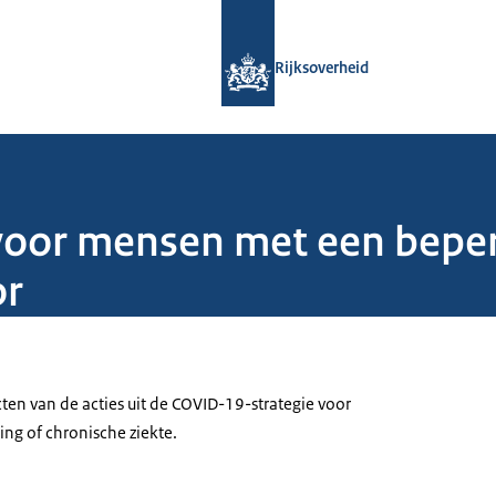
Naar de homepage van Rijksoverheid
Rijksoverheid
voor mensen met een beper
or
ten van de acties uit de COVID-19-strategie voor
g of chronische ziekte.