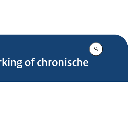
.nl
Vul in wat u z
king of chronische