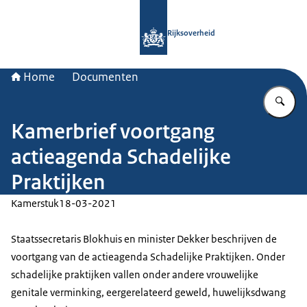
Naar de homepage van Rijksoverheid
Rijksoverheid
Home
Documenten
Vu
Kamerbrief voortgang
actieagenda Schadelijke
Praktijken
Kamerstuk
18-03-2021
Staatssecretaris Blokhuis en minister Dekker beschrijven de
voortgang van de actieagenda Schadelijke Praktijken. Onder
schadelijke praktijken vallen onder andere vrouwelijke
genitale verminking, eergerelateerd geweld, huwelijksdwang