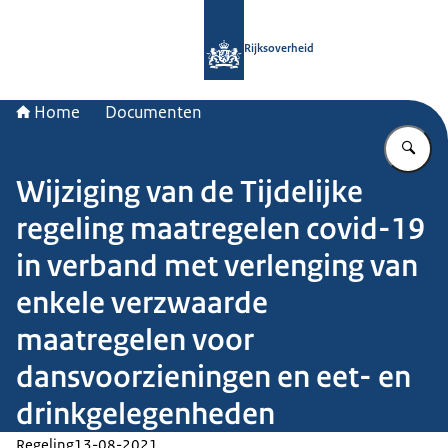
Naar de homepage van Rijksoverheid
Rijksoverheid
Home
Documenten
Vu
Wijziging van de Tijdelijke
regeling maatregelen covid-19
in verband met verlenging van
enkele verzwaarde
maatregelen voor
dansvoorzieningen en eet- en
drinkgelegenheden
Regeling
13-08-2021