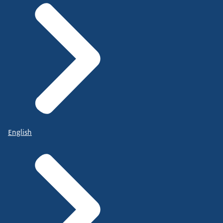
English