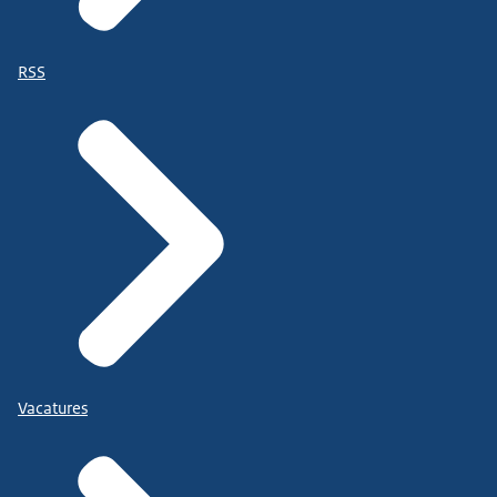
RSS
Vacatures