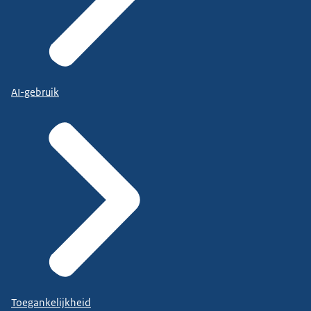
AI-gebruik
Toegankelijkheid