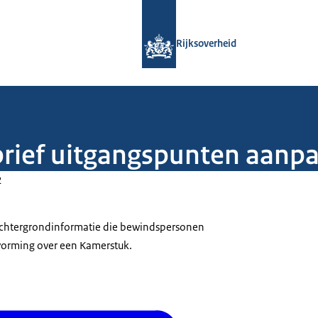
Naar de homepage van Rijksoverheid
Rijksoverheid
brief uitgangspunten aanp
2
 achtergrondinformatie die bewindspersonen
tvorming over een Kamerstuk.