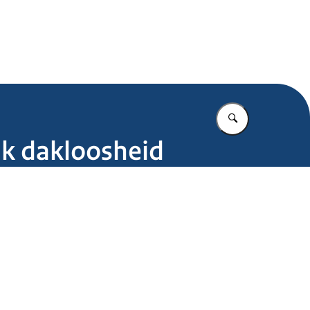
.nl
Vul in wat u z
ak dakloosheid