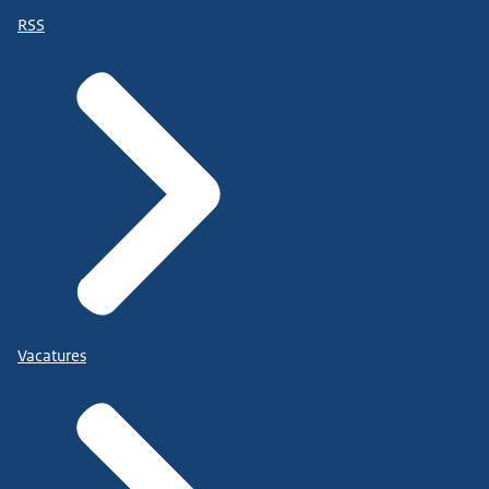
RSS
Vacatures