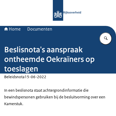
Naar de homepage van Rijksoverheid
Rijksoverheid
Home
Documenten
Vu
Beslisnota's aanspraak
ontheemde Oekraïners op
toeslagen
Beleidsnota
15-06-2022
In een beslisnota staat achtergrondinformatie die
bewindspersonen gebruiken bij de besluitvorming over een
Kamerstuk.