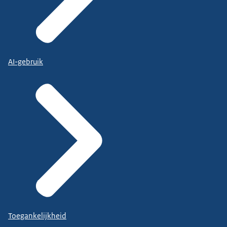
AI-gebruik
Toegankelijkheid