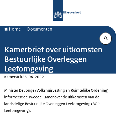
Naar de homepage van Rijksoverheid
Rijksoverheid
Home
Documenten
Vu
Kamerbrief over uitkomsten
Bestuurlijke Overleggen
Leefomgeving
Kamerstuk
23-06-2022
Minister De Jonge (Volkshuisvesting en Ruimtelijke Ordening)
informeert de Tweede Kamer over de uitkomsten van de
landsdelige Bestuurlijke Overleggen Leefomgeving (BO’s
Leefomgeving).