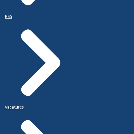
RSS
Vacatures