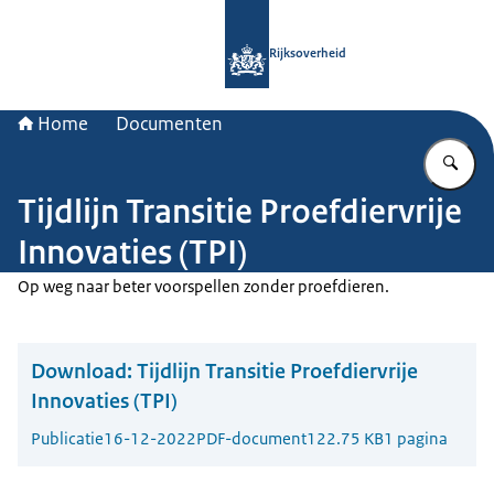
Naar de homepage van Rijksoverheid
Rijksoverheid
Home
Documenten
Vu
Tijdlijn Transitie Proefdiervrije
Innovaties (TPI)
Op weg naar beter voorspellen zonder proefdieren.
Download:
Tijdlijn Transitie Proefdiervrije
Innovaties (TPI)
Publicatie
16-12-2022
PDF-document
122.75 KB
1 pagina