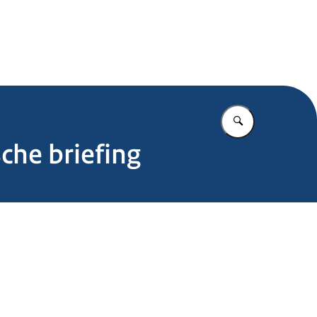
.nl
Vul in wat u z
che briefing