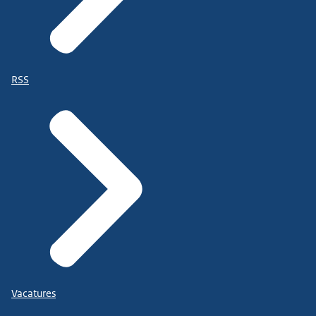
RSS
Vacatures