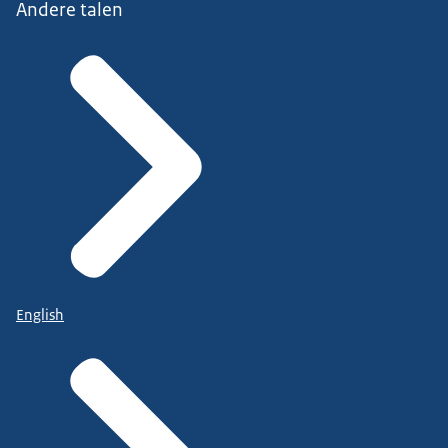
Andere talen
English