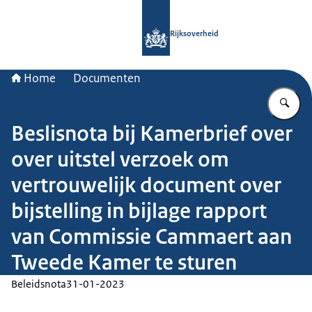
Naar de homepage van Rijksoverheid
Rijksoverheid
Home
Documenten
Vu
Beslisnota bij Kamerbrief over
over uitstel verzoek om
vertrouwelijk document over
bijstelling in bijlage rapport
van Commissie Cammaert aan
Tweede Kamer te sturen
Beleidsnota
31-01-2023