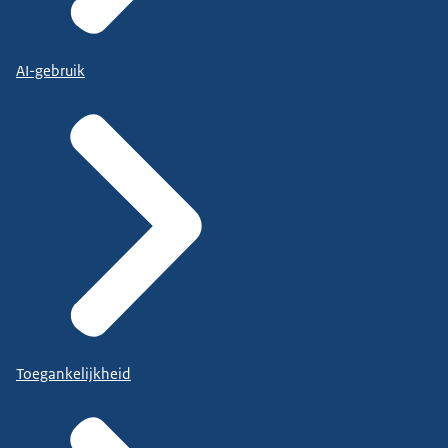
AI-gebruik
Toegankelijkheid