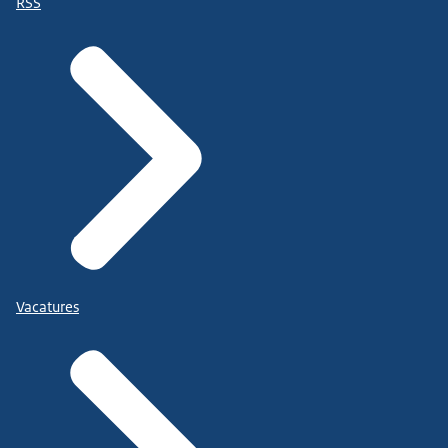
RSS
Vacatures