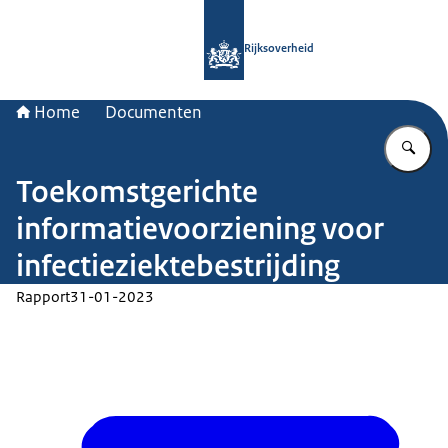
Naar de homepage van Rijksoverheid
Rijksoverheid
Home
Documenten
Vu
Toekomstgerichte
informatievoorziening voor
infectieziektebestrijding
Rapport
31-01-2023