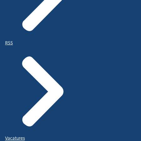
RSS
Vacatures