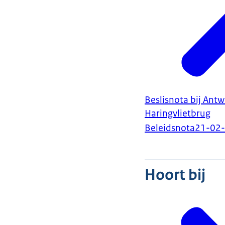
Beslisnota bij Ant
Haringvlietbrug
Beleidsnota
21-02
Hoort bij