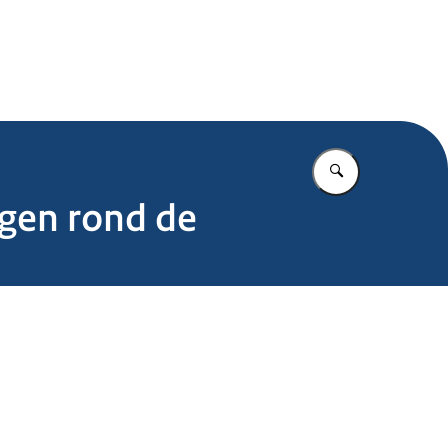
.nl
Vul in wat u z
gen rond de