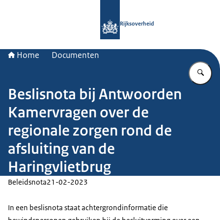
Naar de homepage van Rijksoverheid
Rijksoverheid
Home
Documenten
Vu
Beslisnota bij Antwoorden
Kamervragen over de
regionale zorgen rond de
afsluiting van de
Haringvlietbrug
Beleidsnota
21-02-2023
In een beslisnota staat achtergrondinformatie die