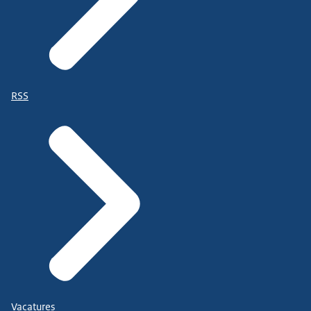
RSS
Vacatures