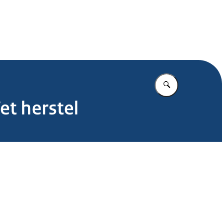
.nl
Vul in wat u z
et herstel