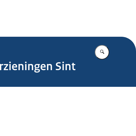
.nl
Vul in wat u z
rzieningen Sint