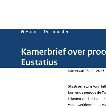
Home
Documenten
Kamerbrief over proce
Eustatius
Kamerstuk
23-02-2023
Staatssecretaris Van Huff
komende periode de Twe
tekenen van het Koninkli
van inwerkingtreding van